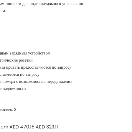
вым номером для индивидуального управления
ием
одным зарядным устройством
трические розетки
ная кровать предоставляются по запросу
тавляются по запросу
ся номера с возможностью передвижения
ринадлежности
еловек: 3
from
AED 470.15
AED 329.11