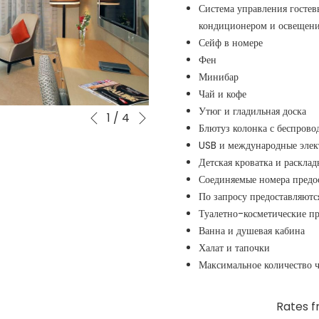
Система управления госте
кондиционером и освещен
Сейф в номере
Фен
Минибар
Чай и кофе
Next
Утюг и гладильная доска
Slideshow
Clicking
1
/
4
Previous
Блютуз колонка с беспров
control
on
USB и международные элек
buttons
the
Детская кроватка и расклад
following
Соединяемые номера предос
links
По запросу предоставляют
will
Туалетно-косметические п
update
Ванна и душевая кабина
the
Халат и тапочки
content
Максимальное количество ч
above
Rates 