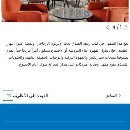
التالي
4
/
1
أزرار
سيؤدي
السابق
النقر
التحكم
في
فوق
يقع هذا المقهى في قلب ردهة الفندق تحت الأتريوم الزجاجي، وبفضل ضوء النهار
عرض
الروابط
الطبيعي فإن تناول القهوة أثناء الدردشة أو الاجتماع سيكون أمراً مريحاً جداً. نقدم
التالية
الشرائح
لضيوفنا منتجات ستاربكس والقهوة التركية والوجبات الخفيفة الشهية والحلويات
إلى
اللذيذة. يفتح مقهى وصالة أمريكانو على مدار الساعة طوال أيام الأسبوع.
تحديث
المحتوى
أعلاه
العودة إلى الأعلى
السابق
التالي