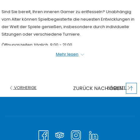
Sind Sie bereit, Ihren inneren Gamer zu entfesseln? Unabhängig
vom Alter können Spielbegeisterte die neuesten Entwicklungen in
der Welt der Spiele genießen, insbesondere durch individuelle
Sitzungen oder verschiedene Turniere.
Öffnungszeiten: täglich, 9:00 - 21:00
Mehr lesen
Weitere Informationen erhalten Sie unter der Telefonnummer +971
4 512 22 54 oder per E-Mail an
recreation.gch@dubaicosmopolitan.com
ZURÜCK NACH OBEN
VORHERIGE
NÄCHSTE