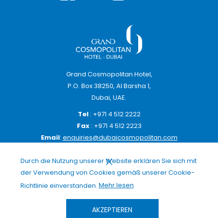
Grand Cosmopolitan Hotel,
P.O. Box 38250, Al Barsha 1,
Dubai, UAE.
Tel
: +971 4 512 2222
Fax
: +971 4 512 2223
Email
:
enquiries@dubaicosmopolitan.com
Durch die Nutzung unserer Website erklären Sie sich mit
der Verwendung von Cookies gemäß unserer Cookie-
(Öffnet
Richtlinie einverstanden.
Mehr lesen
ANMELDEN
sich
im
AKZEPTIEREN