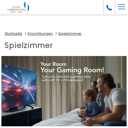
(Öffnet
Ha
sich
im
Me
neuen
Fenster)
Startseite
Einrichtungen
Spielzimmer
Spielzimmer