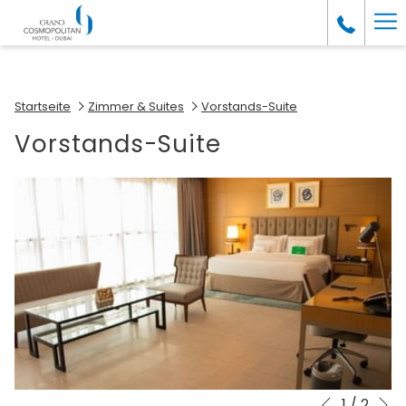
(Öffnet
Ha
sich
im
Me
neuen
Fenster)
Startseite
Zimmer & Suites
Vorstands-Suite
Vorstands-Suite
N
1
/
2
Diashow-
Durch