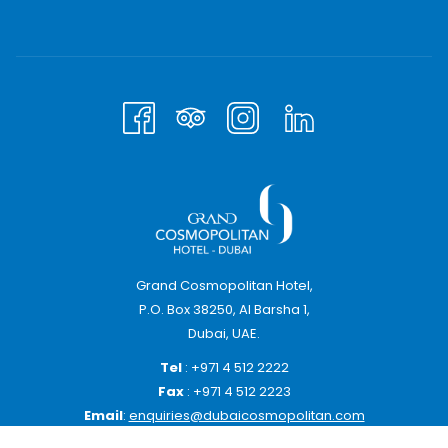
Babybett und Zustellbett auf Anfrage erhältlich
Luxus-Ausstattung
Badewanne & begehbare Dusche
Bademäntel und Hausschuhe
Maximale Belegung: 3
Grand Cosmopolitan Hotel,
P.O. Box 38250, Al Barsha 1,
Dubai, UAE.
Tel
: +971 4 512 2222
Fax
: +971 4 512 2223
Email
:
enquiries@dubaicosmopolitan.com