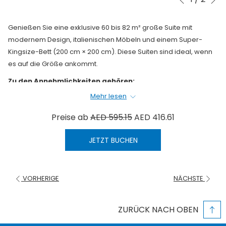
Vorherige
Steuertasten
Klicken
auf
Genießen Sie eine exklusive 60 bis 82 m² große Suite mit
die
modernem Design, italienischen Möbeln und einem Super-
folgenden
Kingsize-Bett (200 cm × 200 cm). Diese Suiten sind ideal, wenn
Links
es auf die Größe ankommt.
wird
Zu den Annehmlichkeiten gehören:
der
obige
Mehr lesen
55' Flachbildfernseher mit Chromecast-Ausstattung
Inhalt
Gästezimmer-Management-System zur individuellen
Preise ab
AED 595.15
AED 416.61
aktualisiert
Steuerung von Klimaanlage und Licht
Safe im Zimmer
JETZT BUCHEN
Haartrockner
Minibar
Tee, Instantkaffee und Kaffeekapseln
VORHERIGE
NÄCHSTE
Bügeleisen und Bügelbrett
Bluetooth-Lautsprecher mit kabellosem Handy-
Ladegerät
ZURÜCK NACH OBEN
USB und internationale Steckdosen