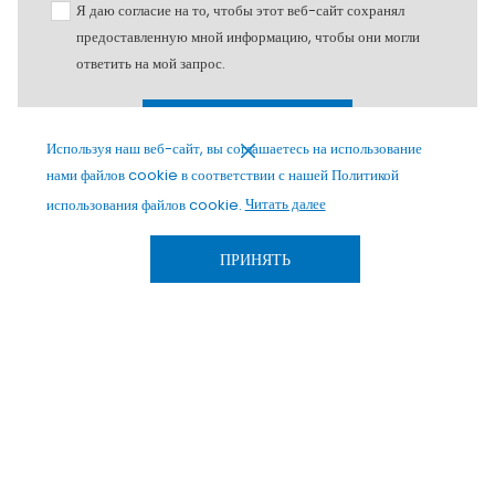
Я даю согласие на то, чтобы этот веб-сайт сохранял
предоставленную мной информацию, чтобы они могли
ответить на мой запрос.
ОТПРАВИТЬ
Используя наш веб-сайт, вы соглашаетесь на использование
нами файлов cookie в соответствии с нашей Политикой
использования файлов cookie.
Читать далее
ПРИНЯТЬ
Grand Cosmopolitan Hotel
Почтовый ящик 38250, Al Barsha 1,
Дубай, ОАЭ.
Телефон :
+ 971 4 512 2222
Факс :
+ 971 4 512 2223
enquiries@dubaicosmopolitan.com