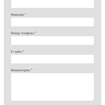
Фамилия
*
Номер телефона
*
Е-мейл
*
Комментарии
*