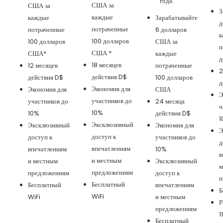
года.
США за
США за
З
каждые
каждые
Зарабатывайте
д
потраченные
потраченные
6 долларов
к
100 долларов
100 долларов
США за
п
США *
США*
каждые
д
18 месяцев
12 месяцев
потраченные
2
действия D$
действия D$
100 долларов
д
Экономия для
Экономия для
США
Э
участников до
участников до
24 месяца
ч
10%
10%
действия D$
1
Эксклюзивный
Эксклюзивный
Экономия для
Э
доступ к
доступ к
участников до
д
впечатлениям
впечатлениям
10%
в
и местным
и местным
Эксклюзивный
м
предложениям
предложениям
доступ к
п
Бесплатный
Бесплатный
впечатлениям
Б
WiFi
WiFi
и местным
Р
предложениям
1
Бесплатный