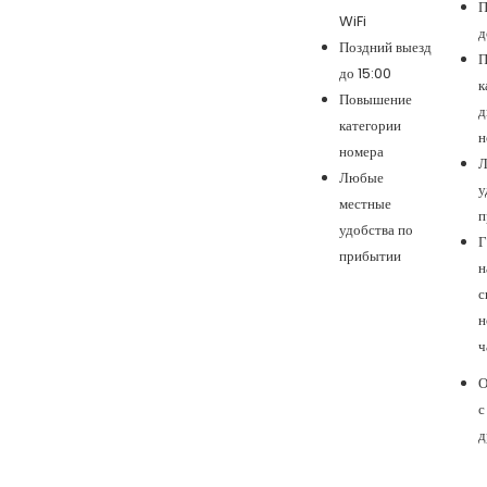
П
WiFi
д
Поздний выезд
П
до 15:00
к
Повышение
д
категории
н
номера
Л
Любые
у
местные
п
удобства по
Г
прибытии
н
с
н
ч
О
с
д