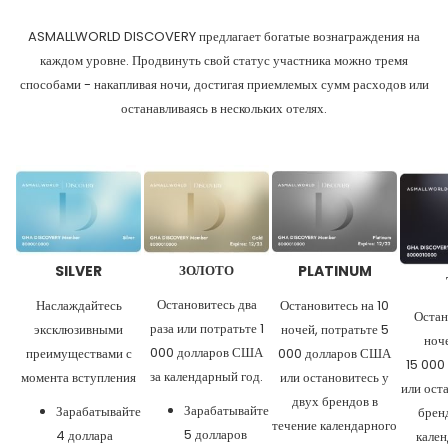
ASMALLWORLD DISCOVERY предлагает богатые вознаграждения на
каждом уровне. Продвинуть свой статус участника можно тремя
способами - накапливая ночи, достигая приемлемых сумм расходов или
останавливаясь в нескольких отелях.
SILVER
ЗОЛОТО
PLATINUM
Остановитесь два
Наслаждайтесь
Остановитесь на 10
Остан
раза или потратьте 1
эксклюзивными
ночей, потратьте 5
ноч
000 долларов США
преимуществами с
000 долларов США
15 000
за календарный год.
момента вступления
или остановитесь у
или ост
двух брендов в
Зарабатывайте
Зарабатывайте
брен
течение календарного
5 долларов
4 доллара
кален