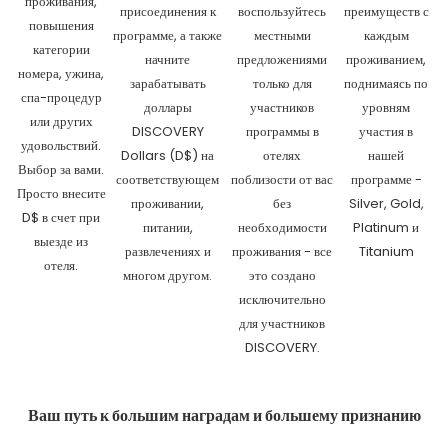
проживания,
присоединения к
воспользуйтесь
преимуществ с
повышения
программе, а также
местными
каждым
категории
начните
предложениями
проживанием,
номера, ужина,
зарабатывать
только для
поднимаясь по
спа-процедур
доллары
участников
уровням
или других
DISCOVERY
программы в
участия в
удовольствий.
Dollars (D$) на
отелях
нашей
Выбор за вами.
соответствующем
поблизости от вас
программе -
Просто внесите
проживании,
без
Silver, Gold,
D$ в счет при
питании,
необходимости
Platinum и
выезде из
развлечениях и
проживания - все
Titanium
отеля.
многом другом.
это создано
исключительно
для участников
DISCOVERY.
Ваш путь к большим наградам и большему признанию