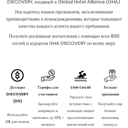
DISCOVERY, входящей в Global Hotel Alliance (GHA).
Насладитесь нашим признанием, эксклюзивными
преимуществами и вознаграждениями, которые повышают
качество каждого аспекта вашего пребывания.
Получите роскошные впечатления с помощью всех 800
отелей и курортов GHA DISCOVERY по всему миру
.
Доллары
Тарифы для
Live Local
Больше
DISCOVERY
участников
признания
Украсьте свое
(D$)
Бронируйте
путешествие с
Получайте еще
напрямую и
помощью наших
больше
Используйте
экономьте до 10% с
вдохновляющих
признания,
D$ для оплаты
момента
впечатлений или
наград и