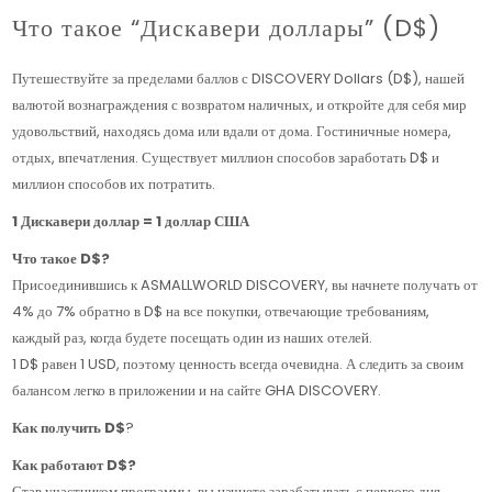
following
Что такое “Дискавери доллары” (D$)
links
will
Путешествуйте за пределами баллов с DISCOVERY Dollars (D$), нашей
update
валютой вознаграждения с возвратом наличных, и откройте для себя мир
the
удовольствий, находясь дома или вдали от дома. Гостиничные номера,
content
отдых, впечатления. Существует миллион способов заработать D$ и
above
миллион способов их потратить.
1 Дискавери доллар = 1 доллар США
Что такое D$?
Присоединившись к ASMALLWORLD DISCOVERY, вы начнете получать от
4% до 7% обратно в D$ на все покупки, отвечающие требованиям,
каждый раз, когда будете посещать один из наших отелей.
1 D$ равен 1 USD, поэтому ценность всегда очевидна. А следить за своим
балансом легко в приложении и на сайте GHA DISCOVERY.
Как получить D$
?
Как работают D$?
Став участником программы, вы начнете зарабатывать с первого дня