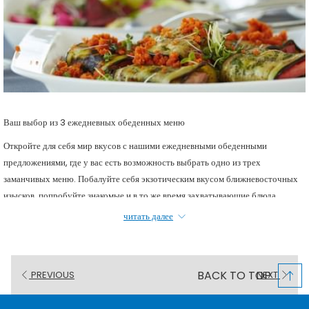
Ваш выбор из 3 ежедневных обеденных меню
Откройте для себя мир вкусов с нашими ежедневными обеденными
предложениями, где у вас есть возможность выбрать одно из трех
заманчивых меню. Побалуйте себя экзотическим вкусом ближневосточных
изысков, попробуйте знакомые и в то же время захватывающие блюда
мировой кухни и насладитесь блюдами, которые не только насыщают, но и
читать далее
восстанавливают силы. Наши специальные предложения обещают
кулинарное путешествие, которое удовлетворит ваши вкусовые рецепторы и
оживят ваши чувства. Присоединяйтесь к нам и откройте для себя радость
BACK TO TOP
PREVIOUS
NEXT
исключительного питания каждый день